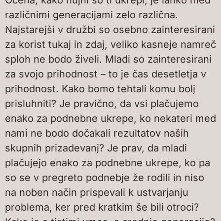
Ocena, kako nujni so ti ukrepi, je lahko med
različnimi generacijami zelo različna.
Najstarejši v družbi so osebno zainteresirani
za korist tukaj in zdaj, veliko kasneje namreč
sploh ne bodo živeli. Mladi so zainteresirani
za svojo prihodnost – to je čas desetletja v
prihodnost. Kako bomo tehtali komu bolj
prisluhniti? Je pravično, da vsi plačujemo
enako za podnebne ukrepe, ko nekateri med
nami ne bodo dočakali rezultatov naših
skupnih prizadevanj? Je prav, da mladi
plačujejo enako za podnebne ukrepe, ko pa
so se v pregreto podnebje že rodili in niso
na noben način prispevali k ustvarjanju
problema, ker pred kratkim še bili otroci?