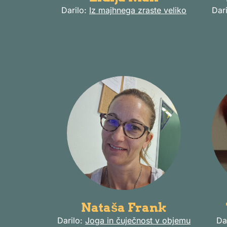
Darilo:
Iz majhnega zraste veliko
Dar
Nataša Frank
Darilo:
Joga in čuječnost v objemu
Da