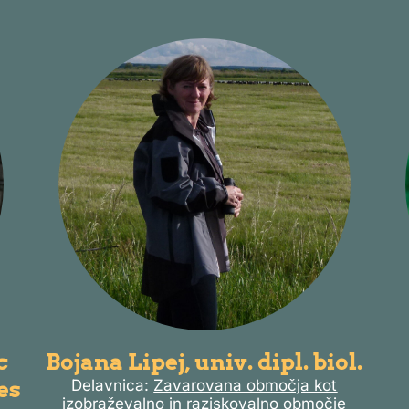
c
Bojana Lipej, univ. dipl. biol.
ves
Delavnica:
Zavarovana območja kot
izobraževalno in raziskovalno območje