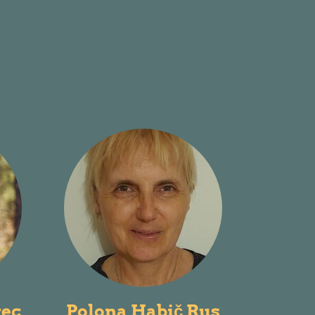
ec
Polona Habič Rus