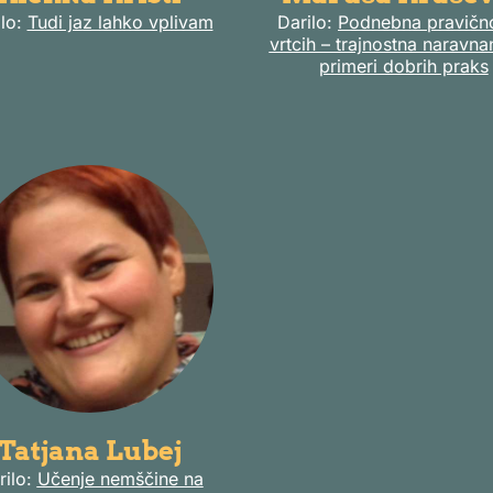
ilo:
Tudi jaz lahko vplivam
Darilo:
Podnebna pravično
vrtcih – trajnostna naravna
primeri dobrih praks
Tatjana Lubej
rilo:
Učenje nemščine na