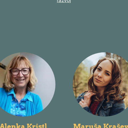
razvoj
Alenka Kristl
Maruša Krašev