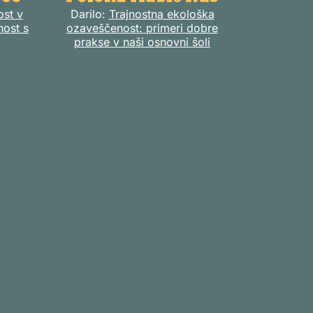
st v
Darilo:
Trajnostna ekološka
nost s
ozaveščenost: primeri dobre
prakse v naši osnovni šoli​