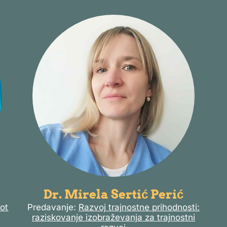
Dr. Mirela Sertić Perić
kot
Predavanje:
Razvoj trajnostne prihodnosti:
raziskovanje izobraževanja za trajnostni