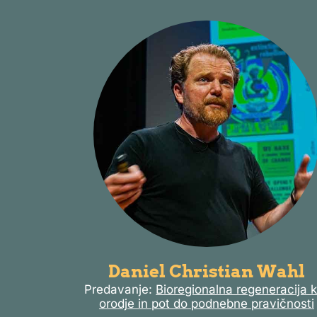
Daniel Christian Wahl
Predavanje:
Bioregionalna regeneracija 
orodje in pot do podnebne pravičnosti