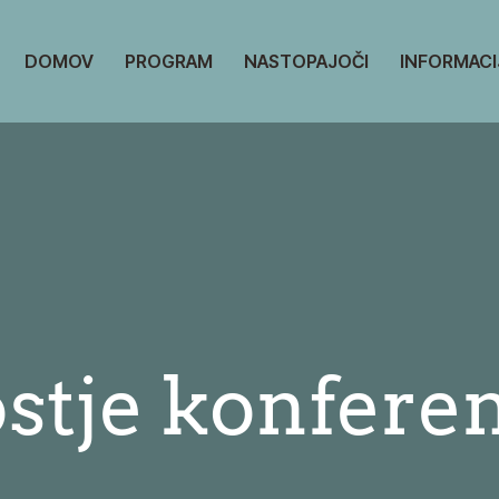
DOMOV
PROGRAM
NASTOPAJOČI
INFORMACI
stje konfere