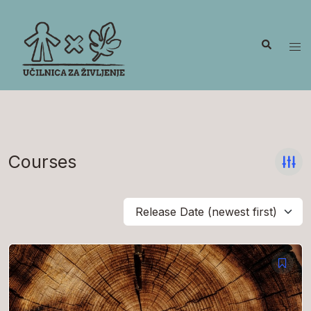
Skip
to
Search
content
Tog
me
Courses
Release Date (newest first)