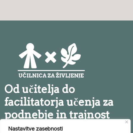
Od učitelja do
facilitatorja učenja za
podnebje in trajnost
Nastavitve zasebnosti
Facebook
Instagram
Twitter
LinkedIn