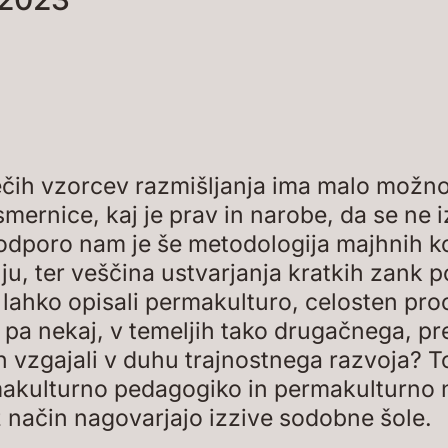
ečih vzorcev razmišljanja ima malo možno
mernice, kaj je prav in narobe, da se ne i
 podporo nam je še metodologija majhnih 
nju, ter veščina ustvarjanja kratkih zank 
i lahko opisali permakulturo, celosten p
 pa nekaj, v temeljih tako drugačnega, pr
in vzgajali v duhu trajnostnega razvoja? 
rmakulturno pedagogiko in permakulturno
ž način nagovarjajo izzive sodobne šole.