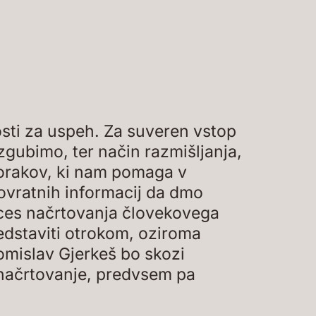
sti za uspeh. Za suveren vstop
zgubimo, ter način razmišljanja,
korakov, ki nam pomaga v
povratnih informacij da dmo
roces načrtovanja človekovega
edstaviti otrokom, oziroma
Tomislav Gjerkeš bo skozi
 načrtovanje, predvsem pa