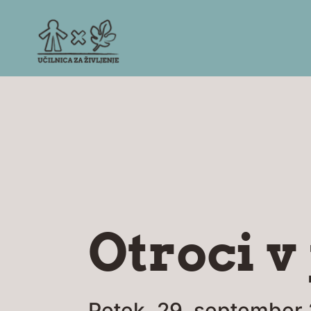
Otroci 
Petek, 29. september